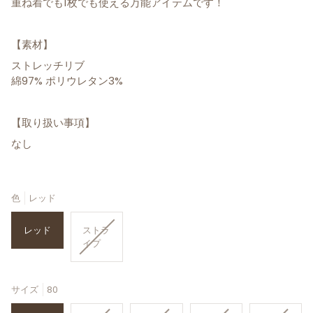
重ね着でも1枚でも使える万能アイテムです！
【素材】
ストレッチリブ
綿97% ポリウレタン3%
【取り扱い事項】
なし
色
レッド
Translation
レッド
ストラ
missing:
イプ
ja.products.product.variant_sold_out_or_una
サイズ
80