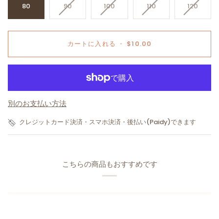
Translation
Translation
Translation
Transla
80
90
100
110
120
missing:
missing:
missing:
missing:
ja.products.product.variant_sold_out_or_una
ja.products.product.variant_sol
ja.products.product
ja.prod
カートに入れる
•
$10.00
別のお支払い方法
クレジットカード決済・スマホ決済・後払い(Paidy)できます
こちらの商品もおすすめです